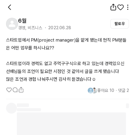
6월
팔로우
경영, 비즈니스 ・ 2022.06.28
스타트업에서 PM(
project
manager
)을 맡게 됐는데 현직 
PM분들
은
 어떤 업무를 하시나요??

스타트업이라 경력도 없고 주먹구구식으로 하고 있는데 경력있으신 
선배님들의 조언이 필요한 시점인 것 같아서 글을 쓰게 됐습니다

많은 조언과 경험 나눠주시면 감사히 듣겠습니다☺️
좋아요
10
・
댓글
2