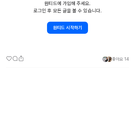
원티드에 가입해 주세요.
로그인 후 모든 글을 볼 수 있습니다.
개발직군은 아무래도 업무 스트레스를 많이 받아 쉽게 번아웃에 노출
되는거 같습니다. 

원티드 시작하기
## 번아웃 상태 체크하기

좋아요
14
1. 컴퓨터를 켜기 싫다

2. 침대에 누워만 있고 싶다

3. 입맛이 없고 모든것에 의욕이 없다

4. 말도 하기 싫고 혼자 있고 싶다

3개 이상 해당 되면 번아웃을 의심해볼 필요가 있습니다.

## 번아웃 벗어나기
