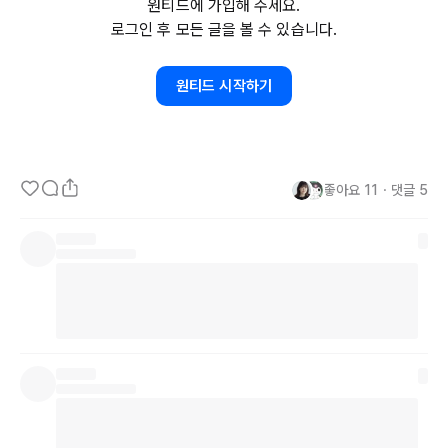
원티드에 가입해 주세요.
야채도 함께 들어있는 점이 참 좋았는데ㅜㅜ

로그인 후 모든 글을 볼 수 있습니다.
저는 굳이 고르라면 달달한 간장이 더 맛있었어요(취향껏 마늘은 조금 
넣고 설탕은 다 넣었지요😋)

원티드 시작하기
오프라인에서도 함께 종료라고 합니다. 

좋아요
11
・
댓글
5