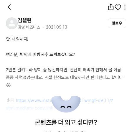
김셀린
팔로우
경영·비즈니스 ・ 2021.09.13
앗! 내일까지!

여러분, 박막례 비빔국수 드셔보셨나요?

2인분
 밀키트라 양이 좀 많긴하지만, 간단히 해먹기 편해서 올 여름 
종종 사먹었었는데요. 계절 한정으로 내일까지만 판매한다고 합니다
😭

👵🏻 
https://www.instagram.com/p/CTwmgf-qVTT/?
utm_medium=copy_link
콘텐츠를 더 읽고 싶다면?
💳 
https://victoriamakrye.com/