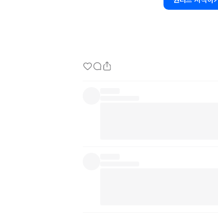
원티드 시작하
- 사례: 
https://m.dcinside.com/board/s
happy
coding~
 😊