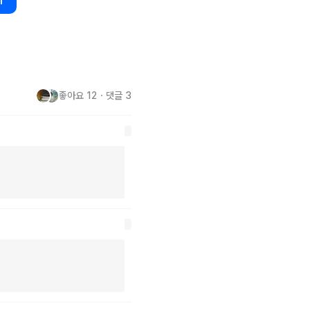
기
inglebungle1472/245549
좋아요
12
・
댓글
3