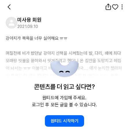
미사용 회원
2021.09.10
강아지가 목욕을 너무 싫어해요 ㅠㅠ

며칠전에 비가 왔던날 강아지 산책을 시켜줬는데 발, 다리, 배에 죄다 
모래랑 빗물을 묻혀와서 씻겨주려고 했더니 온 집안을 도망치고 헤집
어 놔서는 ㅠㅠ 이불이고 바닥이고 검정발자국…. 얘가 눈치만 빨라져
서 목욕할 것 같은 낌새가 보이면 어느새 도망쳐 버려요 ㄷㄷ.. 목욕 
하고나서 간식도 줘보구 케어도 해줘봤는데 소용이없네요 ㅠㅠㅋㅋ 
콘텐츠를 더 읽고 싶다면?
좀 더 머리를 써서 몰래 욕실로 데려갈 수 밖에…

원티드에 가입해 주세요.
로그인 후 모든 글을 볼 수 있습니다.
강아지 욕조도 찾아보고 있어요 지금은 펭수 세수대야에서 씻기고 있
원티드 시작하기
는데 좁아서 싫어하는건지 싶어서 ㅎㅎ🛁🛁🛁🛁🛁