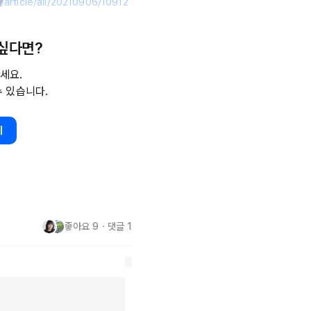
rticle/all/20210906/10912
 싶다면?
세요.
수 있습니다.
HND32ZBGI3L2ED4W7KBKOHA/
기
omy_general/2021/09/06/
좋아요
9
・
댓글
1