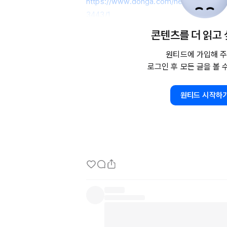
https://www.donga.com/news/Economy/a
3443/1
콘텐츠를 더 읽고
💎트렌드

원티드에 가입해 주
로그인 후 모든 글을 볼 
https://www.chosun.com/culture-
life/culture_general/2021/09/07/ISZ
원티드 시작하
👔커리어

https://www.chosun.com/economy/econ
OKPRM73RBNHUXDNRJLFNXIXABY/