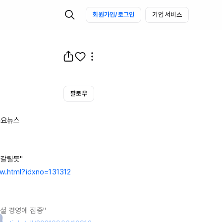
회원가입/로그인
기업 서비스
팔로우
주요뉴스

ew.html?idxno=131312