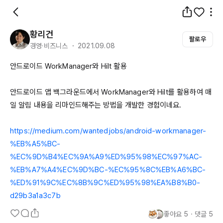
황리건
팔로우
경영·비즈니스 ・ 2021.09.08
안드로이드 
WorkManager와
Hilt
 활용

안드로이드 앱 백그라운드에서 
WorkManager와
Hilt를
 활용하여 매
일 알림 내용을 리마인드해주는 방법을 개발한 경험이네요.

https://medium.com/wantedjobs/android-workmanager-
%EB%A5%BC-
%EC%9D%B4%EC%9A%A9%ED%95%98%EC%97%AC-
%EB%A7%A4%EC%9D%BC-%EC%95%8C%EB%A6%BC-
%ED%91%9C%EC%8B%9C%ED%95%98%EA%B8%B0-
d29b3a1a3c7b
좋아요
5
・
댓글
5