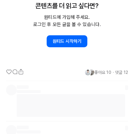
콘텐츠를 더 읽고 싶다면?
2. 
30분
 거리 회사

원티드에 가입해 주세요.
-> 연봉 
2600이상을
 원한다 면접 후 연락옴(얼마인지는 정확히 안알
로그인 후 모든 글을 볼 수 있습니다.
려줌..) / 월차, 반차제도 / 점심제공 / 근무시간 9시 ~ 6시 / 
2021년
생긴 스타트업 / 업무는 인사와 마케팅 담당

원티드 시작하기
어떤 회사가 좋을지 너무 고민이 됩니다ㅠㅠ 혹시 여러분들이 보셨을
때 어떤 회사가 더 좋아보이시나요?
좋아요
10
・
댓글
12