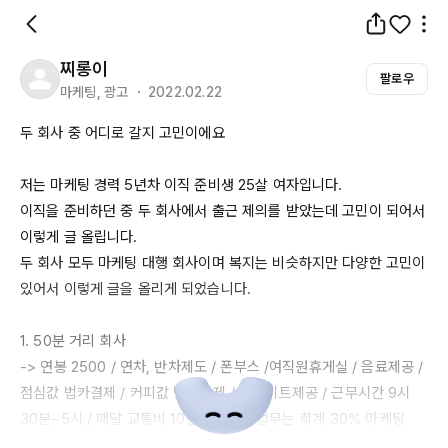
찌롱이
팔로우
마케팅, 광고 ・ 2022.02.22
두 회사 중 어디로 갈지 고민이에요

저는 마케팅 경력 
5년차
 이직 준비생 
25살
 여자입니다.

이직을 준비하던 중 두 회사에서 출근 제의를 받았는데 고민이 되어서 
이렇게 글 올립니다.

두 회사 모두 마케팅 대행 회사이며 복지는 비슷하지만 다양한 고민이 
있어서 이렇게 글을 올리게 되었습니다.

1. 
50분
 거리 회사

-> 연봉 
2500
 / 연차, 반차제도 / 폰부스 
/여직원휴게실
 / 음료제공 / 
점심값 법카결제 / 커피값 법카결제 / 웰컴키트제공 / 근무시간 9시 
30분~5시
 / 매달 교통비 
10만원
 제공 / 업무는 회계 
30%
 마케팅 
70%