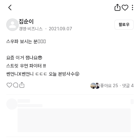
집순이
팔로우
경영·비즈니스 ・ 2021.09.07
스우파 보시는 분🙋🏻‍♀️

요즘 이거 잼나요😎

스트릿 우먼 파이터 !!!

쎈언니
X쎈언니
 ㄷㄷㄷ 오늘 본방사수😝
좋아요
25
・
댓글
4