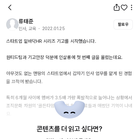
류태준
팔로우
인사, 교육 ・ 2022.01.25
스타트업 밑바닥HR 시리즈 기고를 시작했습니다.

원티드팀과 기고만장 덕분에 인살롱에 첫 번째 글을 올렸는데요.

아무것도 없는 맨땅의 스타트업에서 갑자기 인사 업무를 맡게 된 경험
을 끄적여 봤습니다.

특히 
6개월
 사이에 멤버가 
3.5배
 가량 폭발적으로 늘어나는 상황에서 
조직문화 차원의 '골든타임'을 잡기 위해 동료들과 애썼던 기억이 나네
요.

콘텐츠를 더 읽고 싶다면?
구성원들께 직접적인 영향을 주는 분야다보니 빠른 실패 전략을 사용
하기도 쉽지 않던 상황에서 가장 큰 목표부터 재정의했던 내용을 재구