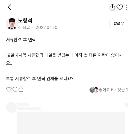
노형석
팔로우
식·음료 ・ 2022.01.20
서류합격 후 연락

18일
4시쯤
 서류합격 메일을 받았는데 아직 별 다른 연락이 없어서
요..

보통 서류합격 후 연락 언제쯤 오나요?
좋아요
6
・
댓글
1