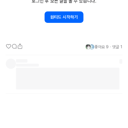
로그인 후 모든 글을 볼 수 있습니다.
idxno=47686
원티드 시작하기
https://www.chosun.com/economy/market_trend/2021/08/
31/JBCCIG3R7NG3JANUJYWRWVYQ4Q/
좋아요
9
・
댓글
1