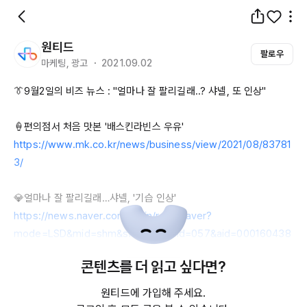
원티드
팔로우
마케팅, 광고 ・ 2021.09.02
👔
9월2일의
 비즈 뉴스 : "얼마나 잘 팔리길래..? 샤넬, 또 인상"

https://www.mk.co.kr/news/business/view/2021/08/83781
3/
https://news.naver.com/main/read.naver?
mode=LSD&mid=shm&sid1=103&oid=057&aid=000160438
2
콘텐츠를 더 읽고 싶다면?
원티드에 가입해 주세요.
https://www.itbiznews.com/news/articleView.html?