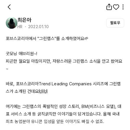
최은아
팔로우
HR ・ 2022.01.10
포브스코리아에서 "그린랩스"를 소개하였어요🌱

굿모닝 애브리원~!

피곤한 월요일 아침이지만, 자랑스러운 그린랩스 소식을 안고 왔어요
~

바로, 포브스코리아
Trend
Leading
Companies
 시리즈에 그린랩
스가 소개된 건데요🙌🙌

여기에는 그린랩스의 폭발적인 성장 스토리, BM(비즈니스 모델), 대
표 서비스 소개 등 굵직굵직한 이야기들이 담겨있습니다. 올해 국내 
최초 농업분야 유니콘 입성을 앞둔 이야기도 빠질 수 없죠.
