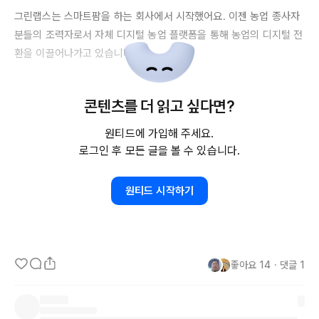
그린랩스는 스마트팜을 하는 회사에서 시작했어요. 이젠 농업 종사자 
분들의 조력자로서 자체 디지털 농업 플랫폼을 통해 농업의 디지털 전
환을 이끌어나가고 있습니다.

최근에는 농업 뿐 아니라 축, 수산 분야로 카테고리를 확장하고, 더 나
콘텐츠를 더 읽고 싶다면?
아가서는 해외 진출까지🏃‍♂️🏃‍♀️! 그린랩스가 앞으로 해야 할 일은 무궁
무진하다고 할 수 있겠네요. 

원티드에 가입해 주세요.
로그인 후 모든 글을 볼 수 있습니다.
2021년에도
2022년에도
 그린랩스는 열심히 나아가겠습니다.

원티드 시작하기
올해의 그린랩스도 많은 관심 갖고 지켜봐주세요! 👏👏👏

http://jmagazine.joins.com/forbes/view/335138
좋아요
14
・
댓글
1