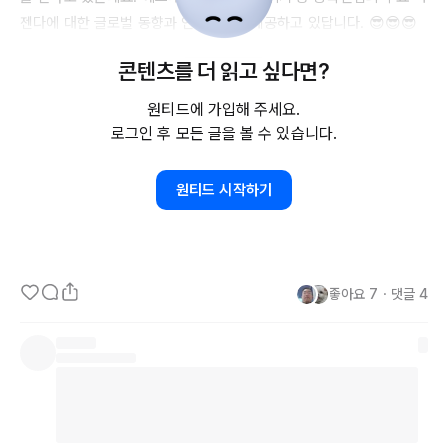
젠다에 대한 글로벌 동향과 인사이트를 제공하고 있답니다. 😎😎😎

콘텐츠를 더 읽고 싶다면?
그린랩스 뉴스레터에서 제공하는 인사이트가 그렇게 트렌디하다는데,

이걸 어떻게 말로 표현할 수가 없네요~ 💚

원티드에 가입해 주세요.
로그인 후 모든 글을 볼 수 있습니다.
p.s
 뉴스레터 구독하는 데 돈 1도 안 드는데~ 무료로 이런 지식 얻기 
쉽지 않다(요)

원티드 시작하기
https://greenlabs.notion.site/bccd1656a99f48c8bd47276c
5a15aabd
좋아요
7
・
댓글
4