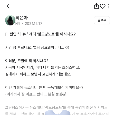
최은아
팔로우
HR ・ 2021.12.17
[그린랩스] 뉴스레터 '팜모닝노트'를 아시나요?

시간 참 빠르네요, 벌써 금요일이라니... 😗

여러분, 주말에 뭐 하시나요?

시국이 시국인지라, 어디 나가 놀기는 조심스럽고.

실내에서 뭐하고 보낼지 고민하게 되는데요.

이번 기회에 뉴스레터 한 번 구독해보심이 어때요~?

(여기까지 잘 이끌고 왔다... 본심 등장🤣)

그린랩스에서는 뉴스레터 '팜모닝노트'를 통해 농업계 최신 인사이트
를 전하고 있는데요. 에그테크, 
ESG
, 기후위기 등 농축산업의 주요 아