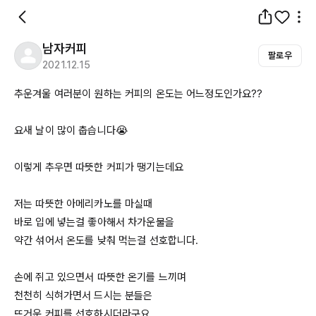
남자커피
팔로우
2021.12.15
추운겨울 여러분이 원하는 커피의 온도는 어느정도인가요??

요새 날이 많이 춥습니다😭

이렇게 추우면 따뜻한 커피가 땡기는데요

저는 따뜻한 아메리카노를 마실때 

바로 입에 넣는걸 좋아해서 차가운물을 

약간 섞어서 온도를 낮춰 먹는걸 선호합니다.

손에 쥐고 있으면서 따뜻한 온기를 느끼며

천천히 식혀가면서 드시는 분들은 

뜨거운 커피를 선호하시더라구요
