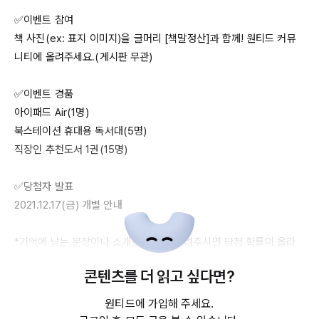
✅이벤트 참여 

책 사진(ex: 표지 이미지)을 글머리 [책말정산]과 함께! 원티드 커뮤
니티에 올려주세요.(게시판 무관)

✅이벤트 경품

아이패드 
Air(1명)
북스테이션 휴대용 독서대(5명)

직장인 추천도서 
1권(15명)
2021.12.17(금)
 개별 안내

*기억에 남는 문장이나 소개글을 함께 올려주시면 당첨 확률이 올라
갑니다.

콘텐츠를 더 읽고 싶다면?
*본 이벤트는 원티드 앱에서만 참여 가능합니다.

*원활한 이벤트 참여를 위해 앱 최신버전으로 업데이트 후 참여해주
원티드에 가입해 주세요.
세요.
