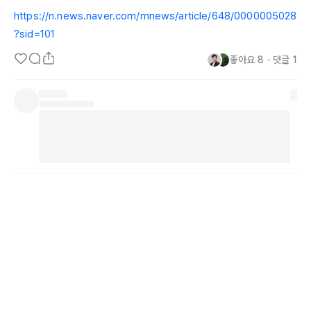
https://n.news.naver.com/mnews/article/648/0000005028
?sid=101
좋아요
8
・
댓글
1