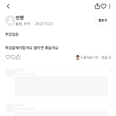
언짱
팔로우
물류, 무역 ・ 2021.11.23
투잡질문

투잡을해야할까요 뭘하면 좋을까요
좋아요
14
・
댓글
4