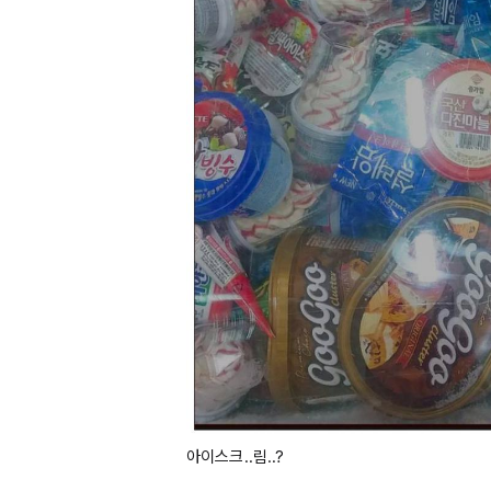
아이스크..림..?
