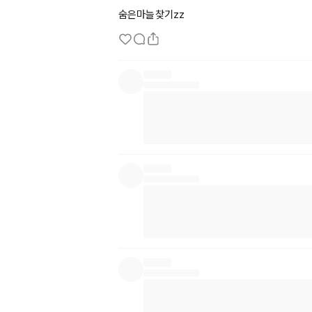
숨은마늘찾기zz