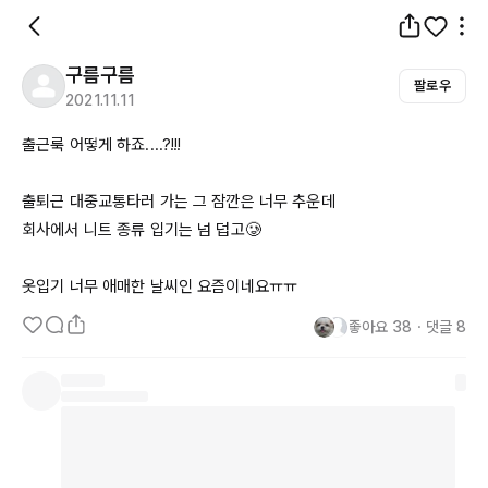
구름구름
팔로우
2021.11.11
출근룩 어떻게 하죠....?!!!

출퇴근 대중교통타러 가는 그 잠깐은 너무 추운데

회사에서 니트 종류 입기는 넘 덥고🥲

옷입기 너무 애매한 날씨인 요즘이네요ㅠㅠ
좋아요
38
・
댓글
8