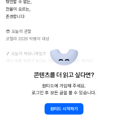
형언할 수 없는,

전율이 오르는,

존경합니다

😎 오늘의 관찰

코첼라 
2026
 빅뱅의 대성

🎵 오늘의 하모니세일즈

개인 매출 목표가 높다는 것은 인정 받았다는 뜻이다.

콘텐츠를 더 읽고 싶다면?
채정현 세일즈 전문가가 새롭게 제안하는

하모니세일즈는 영업의 상대성, 관계성, 연속성을 바탕으로 조화로움
원티드에 가입해 주세요.
과 성과를 이뤄나가는 세일즈 철학입니다.

로그인 후 모든 글을 볼 수 있습니다.
​A 
new
vision
proposed
 by 
Sales
Expert
JungHyun
Chae
원티드 시작하기
Harmonysales
 is a 
philosophy
that
achieves
both
harmony
(
balance
) 
and
success
 (
results
), 
based
 on 
the
principles
of 
relativity
, 
relationship
, 
and
continuity
 in 
sales
.