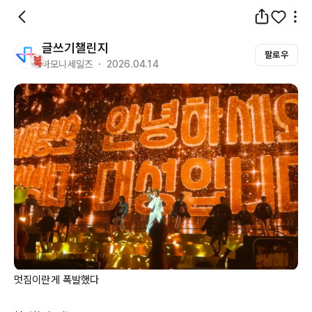
글쓰기챌린지
팔로우
하모니세일즈 ・ 2026.04.14
멋짐이란게 폭발했다
