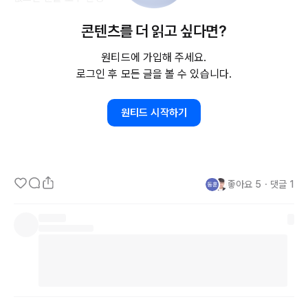
⏰ 설문 소요 시간: 약 3분

콘텐츠를 더 읽고 싶다면?
🗓️ 설문 기간: 02. 05 - 02. 10

🎁 인터뷰 해주시는 분들께 소정의 경품을 드릴 예정입니다!

원티드에 가입해 주세요.
로그인 후 모든 글을 볼 수 있습니다.
많은 참여 부탁드립니다 🙇‍♀️

원티드 시작하기
https://forms.gle/dAN7SCLwEwAJHZMu7
문의 및 연락 : 
Team@amoebatrip.com
좋아요
5
・
댓글
1