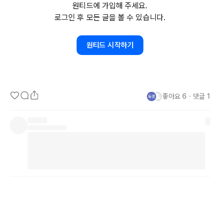
원티드에 가입해 주세요.
변화 문제 해결책과 안정적인 전력 공급원으로 기대하고 있다"고 말했
로그인 후 모든 글을 볼 수 있습니다.
다. 아오키 슈퍼는 
7월에
 헬리컬퓨전에 출자한 바 있다.

원티드 시작하기
미국에서는 
2023년
 헬리온 에너지(
Helion
Energy
)가 마이크로소프
트(
Microsoft
)와 
2028년부터의
 전력 공급 계약을 체결했다. 또한, 
2025년에는
 미국 스타트업 코먼웰스 퓨전 시스템즈
(
Commonwealth
Fusion
Systems
, 
CFS
)가 구글(
Google
)과의 
좋아요
6
・
댓글
1
전력 매매 계약을 완료했다.

헬리컬퓨전은 
2021년
 설립된 스타트업으로, 일본의 자연과학 연구기
관과 핵융합 과학 연구소의 연구자들이 독립하여 설립했다. 
2030년
대
 중반의 상용 발전로 개발을 목표로 하고 있으며, 일본 내에서 야심 
찬 계획을 세우고 있다. '헬리컬형(헤리오트론형)'이라는 일본발 기술
의 핵융합로 개발을 추진 중이다. 

헬리컬퓨전은 
2030년
 전후로 발전을 동반하지 않는 실험로의 가동을 
예정하고 있다. 약 
400억
 엔의 투자가 필요하며, 현재까지의 총 모금