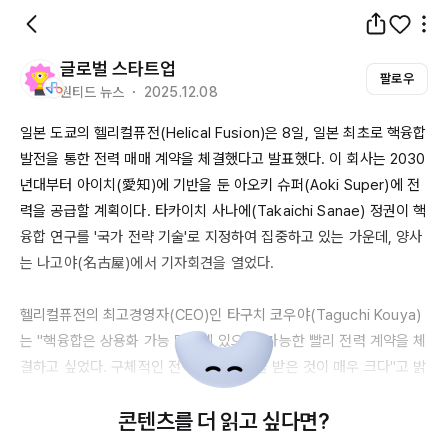
글로벌 스타트업
팔로우
원티드 뉴스 ・ 2025.12.08
일본 도쿄의 헬리컬퓨전(
Helical
Fusion
)은 8일, 일본 최초로 핵융합 
발전을 통한 전력 매매 계약을 체결했다고 발표했다. 이 회사는 
2030
년대부터
 아이치(愛知)에 기반을 둔 아오키 슈퍼(
Aoki
Super
)에 전
력을 공급할 계획이다. 타카이치 사나에(
Takaichi
Sanae
) 정권이 핵
융합 연구를 '국가 전략 기술'로 지정하여 집중하고 있는 가운데, 양사
는 나고야(名古屋)에서 기자회견을 열었다.

헬리컬퓨전의 최고경영자(
CEO
)인 타구치 코우야(
Taguchi
Kouya
)
는 "핵융합은 상용화 가능 단계에 있으며, 가능한 빨리 전력 계약을 체
결하고 싶었다. 구체적인 전력 사용 의향을 받은 것이 매우 크다"고 밝
혔다. 다만, 원자로 건설 위치 및 계약 내용은 공개되지 않았다.

콘텐츠를 더 읽고 싶다면?
아오키 슈퍼의 카와노 마사유키(
Kawano
Masayuki
) 전무는 "기후 