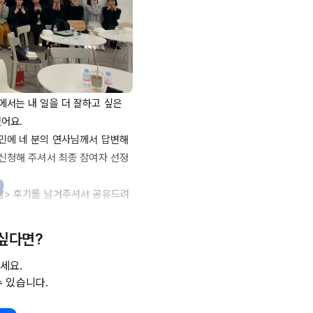
서는 내 일을 더 잘하고 싶은 
요. 

민에 네 분의 연사님께서 답변해 
 신청해 주셔서 최종 참여자 선정
밤> 후기를 남겨주셔서 공유드려
 싶다면?
rn:li:activity:73308706743
세요.
수 있습니다.
rn:li:activity:732865152654