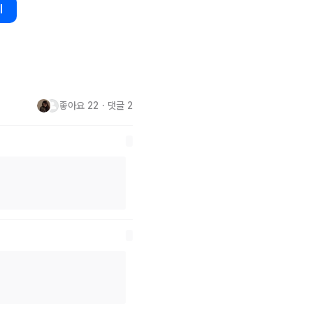
기
좋아요
22
・
댓글
2