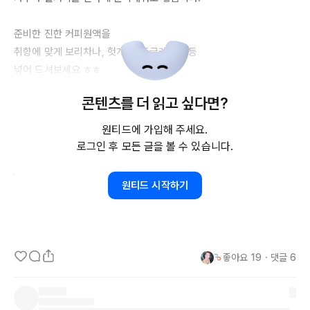
준비한 진한 커피원액을 

취향에 맞게 보리차나, 헛개수, 둥글레차 등등

넣어 드셔보세요 ㅎㅎ

콘텐츠를 더 읽고 싶다면?
저는 개인적으로 급할때는 편의점 커피머신에서 에스프레소

한잔 뽑아서 얼음컵에 헛개수 넣고 에스프레소 넣어서

원티드에 가입해 주세요.
아아 스타일로 먹는게 좋더라구요 

로그인 후 모든 글을 볼 수 있습니다.
현미녹차 우려서 그 물에 카누 조금만 넣고

원티드 시작하기
먹어도 고소하이 좋았습니다😀

좋아요
19
・
댓글
6