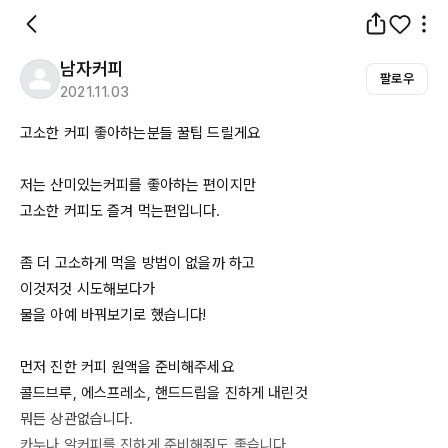
남자커피
팔로우
2021.11.03
고소한 커피 좋아하는분들 꿀팁 드릴게요

저는 산미있는커피를 좋아하는 편이지만

고소한 커피도 즐겨 먹는편입니다.

좀 더 고소하게 먹을 방법이 없을까 하고 

이것저것 시도해보다가

물을 아예 바꿔보기로 했습니다!

먼저 진한 커피 원액을 준비해주세요

콜드브루, 에스프레소, 핸드드립을 진하게 내린것

뭐든 상관없습니다.

카누나 알커피를 진하게 준비해줘도 좋습니다.
