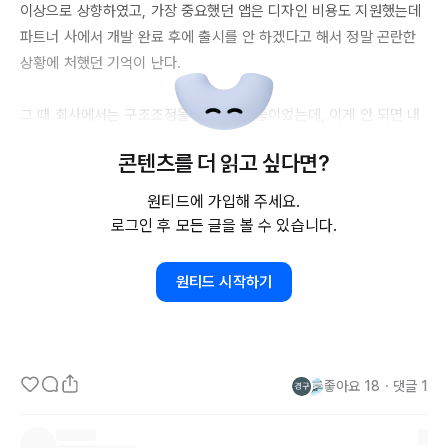
이상으로 상향하였고, 가장 중요했던 앱은 디자인 비용도 지원했는데 
파트너 사에서 개발 완료 후에 출시를 안 하겠다고 해서 정말 곤란한 
상황에 처했던 기억이 난다. 

그 때 회사에서는 구조조정을 한참 진행 중이었는데, 이게 안 되면 내
가 회사에서 짤리든 조직이 없어지지 않을까 걱정을 했다. 그 압박감 
콘텐츠를 더 읽고 싶다면?
때문에 파트너사의 주요 의사결정권자들을 여러 채널로 직접 만나서 
설득을 했고 출시 마지막날까지 기술 문제를 밤새 해결하고야 결국 목
원티드에 가입해 주세요.
표를 달성할 수 있었다.

로그인 후 모든 글을 볼 수 있습니다.
당시에는 쉽지 않았지만 그 일을 겪고 나니 어떤 문제든 해결할 수 있
원티드 시작하기
다는 자신감의 근거가 된 것 같다. 그 이후에도 가끔 내가 지금 목표를 
달성하는데 그때만큼의 절박함을 가지고 모든 것을 다 하고 있는지, 
더 할 수 있는 것이 무엇인지 생각해 보곤 한다.
좋아요
18
・
댓글
1