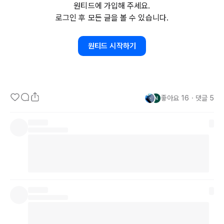
원티드에 가입해 주세요.
1️⃣
 안드로이드 설정에서 
DNS
 변경하기

로그인 후 모든 글을 볼 수 있습니다.
이 방법을 사용하면 앱 설치 없이 대부분의 광고가 차단됩니다. 그리
원티드 시작하기
고 백그라운드에서 작동하는 앱이 없기 때문에 추가 배터리 소모도 없
어요.

단, 이 방법은 
Android
 9 
Pie
 이상 버전에서만 사용할 수 있어요. 그
좋아요
16
・
댓글
5
리고 광고로 분류된 도메인 접속이 전부 차단되기 때문에 오동작하는 
앱이 있을 수 있어요. 그때는 
DNS를
 원래대로 다시 되돌리고 앱을 사
용하면 됩니다.

메뉴 위치는 기기마다 다릅니다. 설정에서 
DNS라고
 검색하면 쉽게 
찾을 수 있을 거에요. "설정 > 연결 > 기타 연결 설정 > 프라이빗 
DNS
 > 프라이빗 
DNS
 공급자 호스트 이름" 옵션을 선택하고 아래 텍
스트을 입력합니다.

dns.adguard.com