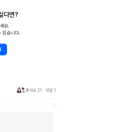
시 강하게 푸시합니다. 그래서 
 싶다면?
.

세요.
이 보이고, 타인의 업무를 본인 
수 있습니다.
다.

기
 못한 질문에 당황합니다.

질문에 의도를 파악하지 못하는 것
좋아요
21
・
댓글
1
 이 하나의 실수가 자신에게 온 
할까요?

포합니다.
