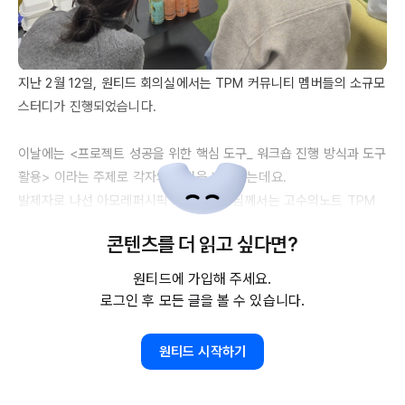
지난 2월 
12일
, 원티드 회의실에서는 
TPM
 커뮤니티 멤버들의 소규모 
스터디가 진행되었습니다.

이날에는 <프로젝트 성공을 위한 핵심 도구_ 워크숍 진행 방식과 도구 
활용> 이라는 주제로 각자의 경험을 나누었는데요. 

발제자로 나선 아모레퍼시픽 
PMO
 혜민 님께서는 고수의노트 
TPM
수업에서 배운 내용을 업무에서 어떻게 적용해봤는지, 그 과정에서 어
콘텐츠를 더 읽고 싶다면?
떤 어려움이 있었고, 어떤 도움이 있었는지 등을 진솔하게 이야기해주
셨어요. 

원티드에 가입해 주세요.
혜민 님의 발제를 중심으로 참석자분들도 각자의 경험, 평소 고민, 그
로그인 후 모든 글을 볼 수 있습니다.
리고 해결했던 방식 등을 깊이 있게 나누었습니다. 

원티드 시작하기
가벼운 마음으로 참여하지만, 돌아갈 때는 뿌듯해지는 
TPM
 스터디, 
앞으로도 종종 오픈할게요!
