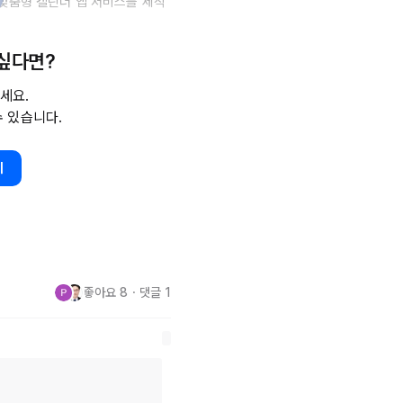
맞춤형 캘린더 앱 서비스를 제작
 싶다면?
셨거나 현재 사용 중이라면 더 나
세요.
수 있습니다.
기
분 추첨)

6
좋아요
8
・
댓글
1