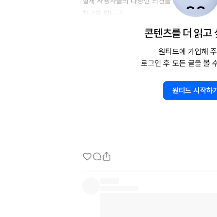
실제 사용자들의 다양한 의견을 모아서 사용자 
하고자 합니다.

콘텐츠를 더 읽고
기존에 일정 관리를 위해 앱서비스를 사용해 보
은 서비스를 위해 꼭 참여 부탁드립니다.

원티드에 가입해 주
로그인 후 모든 글을 볼 
기간: 
2024년
 1월 3일 ~ 1월 
10일
소요 시간: 약 5분 내외

원티드 시작하
경품 증정: 스타벅스 아메리카노 기프티콘 (총 5
https://forms.gle/KMqgFUQy6Nbp6AJx