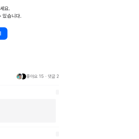
밖에 없었고 실제 직무에 대한 깊
세요.
했다. 

수 있습니다.
하는 법을 잊은 듯하기도 했다. 


기
도 재밌는 경험이었고 주 2회 재
좋아요
15
・
댓글
2