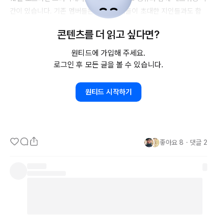
간이 있습니다. 기존 멤버들은 물론, 멤버들이 초대한 지인들과도 함
께 하는 자리라 또 새로운 이야기들이 만들어질 것 같아요.  

콘텐츠를 더 읽고 싶다면?
TPM
 커뮤니티는 

원티드에 가입해 주세요.
고수의노트 수업을 함께 수강했다는 공통점으로 시작하여 

로그인 후 모든 글을 볼 수 있습니다.
업계에서 같은 일을 한다는 연대감을 가지고, 지식과 경험을 공유하는 
것을 즐기는 분들이 함께 합니다. 

원티드 시작하기
각 사의 
TPM은
 물론 
PM/PO
, 그리고 시니어 개발자들이 함께 하는 
TPM
 커뮤니티의 앞으로가 기대가 됩니다. 
좋아요
8
・
댓글
2