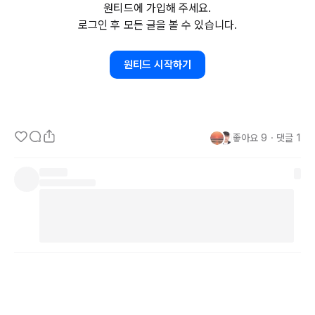
원티드에 가입해 주세요.
의 축복을 받으며 이냐시오 강당에 앉아 있을 너. 

로그인 후 모든 글을 볼 수 있습니다.
곳곳의 추억을 가슴 속에 접고 학교라는 보호구역을 떠나 사회인으로 
첫발을 내딛는 너는 지금 네 생에 가장 위대한 시작을 다짐하고 있다. 
원티드 시작하기
삶의 한 장을 끝내고 좀 더 넓은 세계로 비상하는 문턱에 서 있은 네 
얼굴은 미래에 대한 흥분과 희망으로 환하게 빛난다.그러나 지금 네가 
들어가는 그 세상은 이제껏 책 속에서 보았던 것과는 너무나 동떨어진 
곳인지도 모른다.

좋아요
9
・
댓글
1
진리보다는 하위가, 선보다는 악이, 정의보다는 불의가 더 큰 목소리
를 내고 이리저리 줄 바꿔서는 기회주의, 호시탐탐 일확천금 찾아 헤
매는 한탕주의, 두 손 놓고 자포자기하는 패배주의에 아직은 이상을 
꿈꾸는 너는 길 잃고 방황하게 될지도 모른다.‘보물섬'의 작가 러디야
드 키플링은 “네가 세상을 보고 미소 지으면 세상은 너를 보고 함박웃
음 짓고, 네가 세상을 보고 찡그리면 세상은 너에게 화를 낼 것이다"라
고 했다. 너의 아름다운 신념, 너의 꿈, 야망으로 세상을 보고 웃어라.

꿈을 가져라. 네가 갖고 있는 꿈이 이루어질 가능성이 설사 
1%뿐이라