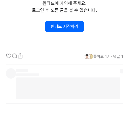
원티드에 가입해 주세요.
하게 변화를 반영하기 어려운 구조를 가지고 있습니다. 반면, 스타트
로그인 후 모든 글을 볼 수 있습니다.
업은 소규모 팀으로 구성되어 있어 의사결정이 빠르고 유연합니다. 서
비스 개선이 필요하거나 새로운 기능을 추가할 때, 대기업은 긴 절차
원티드 시작하기
를 거쳐야 하지만 스타트업은 피드백을 신속히 반영하여 곧바로 방향
을 조정할 수 있습니다. 기술 변화와 사용자 요구에 민첩하게 대응할 
수 있는 점에서 스타트업은 이 분야에서 더 큰 경쟁력을 발휘할 수 있
습니다.

좋아요
17
・
댓글
1
2. 혁신적 사고와 리스크 감수 능력

스타트업은 자원이 제한된 상황에서 생존하기 위해 창의적이고 도전
적인 접근이 필수적입니다. 반면, 대기업은 기존 방식을 선호하는 경
향이 있어 새로운 기술 도입이나 실험적 접근을 시도하기에 다소 보수
적일 수 있습니다. 특히 규제와 책임이 무거운 헬스케어 분야에서는 
대기업이 과감한 혁신을 시도하기 어려운 반면, 스타트업은 최신 기술
을 적극적으로 도입하고 리스크를 감수하며 차별화된 서비스를 구축
할 수 있습니다. 이런 혁신성과 리스크 감수 능력이 스타트업의 중요