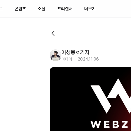
트
콘텐츠
소셜
프리랜서
더보기
이성봉ㅇ기자
미디어 ・ 2024.11.06