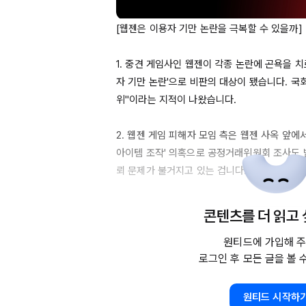
[웹젠은 이용자 기만 논란을 극복할 수 있을까]

1. 중견 게임사인 웹젠이 각종 논란에 곤욕을 치
자 기만 논란'으로 비판의 대상이 됐습니다. 국
위"이라는 지적이 나왔습니다.

2. 웹젠 게임 피해자 모임 측은 웹젠 사옥 앞에서
아이템 조작' 의혹으로 공정거래위원회 조사도 
뢰 문제가 불거지고 있는 겁니다.

3. 정부는 
2024년
3월부터
 '확률형 아이템' 
콘텐츠를 더 읽고
웹젠에 비난이 쏟아졌습니다. 
100회를
 시도하기
이템이 있었기 때문이었습니다.

원티드에 가입해 주
로그인 후 모든 글을 볼 
4. 이 외에도 갑작스러운 게임 서비스 중단으로
혹, 엔씨소프트와 법적 분쟁 등 각종 리스크가 발
원티드 시작하