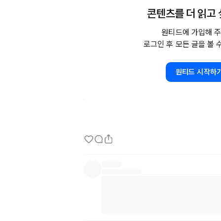
콘텐츠를 더 읽고
그 어떤 도전에도 실패는 없어.

그렇지 않다면 무료한 인생의 연속이라는 것만 기
원티드에 가입해 주
로그인 후 모든 글을 볼 
#도전 #자기계발 #커리어 #커리어코칭

#성공 #성공적인인생 #코칭

원티드 시작하
#여자는남자가이럴때반한다

________________

✨'
job'을
 넘어 나만의 '업'을 찾는 길

🎯 #테헤란로소진언니