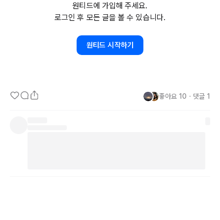
원티드에 가입해 주세요.
첫 번째는 여행 이었습니다. 여행은 많은 사람들에게 선물 같은 시간
로그인 후 모든 글을 볼 수 있습니다.
을 연상 시키는 것 같습니다. 하지만 여러분들은 느끼셨겠지만 여행이
라고 모든 순간이 좋지 않습니다. 심지어 돈을 많이 쓰고 내가 선택한 
원티드 시작하기
여행인데도 좋지 않을 때가 많습니다. 대신 그럼에도 불구하고 예상치 
못한 순간들이 추억을 만들어 주고 또 다시 여행을 가게 해주는 것 같
습니다.

좋아요
10
・
댓글
1
두번째, 스타트업으로의 이직입니다. 스타트업으로 이직하며 
20%에
가까운 연봉을 줄이고 들어갔지만 저에게는 생각만해도 설레이고 두
근거리는 순간이었습니다. 오죽했으면 금요일에 퇴사하고 월요일에 
첫 출근을 했을 정도 였습니다. 그리고 저는 연봉을 낮췄기 때문에 위
험요인에 대한 돈을 지불했다고 생각했나봅니다. 하지만 생각보다? 
아니 생각지 못한 순간들을 마주했고 생각보다 빠르게 끝났습니다. 그
런데 또 이런 경험은 저를 단단하게 해주고 다양한 아픔을 공감할 수 
있게 해주었습니다.

적다보니 지나온 시간을 떠올려보게 되네요. 지금도 좋은 그리고 조금