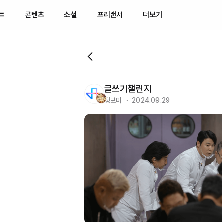
트
콘텐츠
소셜
프리랜서
더보기
글쓰기챌린지
정보미 ・ 2024.09.29