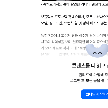
<흑백요리사를 통해 발견한 리더의 열정의 중요
넷플릭스 프로그램 흑백요리사, 모두 보셨나요? 
모임, 링크드인, 브런치 할 것 없이 빠지지 않는
특히 
7화에서
 흑수저 팀과 백수저 팀이 나뉘어 
셰프의 리더십을 보며 열정적인 리더의 중요성을
가 오너 셰프로 각자의 레스토랑을 운영하는 상
운 일이 아니었지만, 최현석 셰프는 마치 프로
습니다. 그는 메뉴의 큰 틀을 빠르게 정하고, 좋
콘텐츠를 더 읽고
팀원에게 명확한 역할을 분담했습니다. 그 결과 
요리를 성공적으로 완성했죠.

원티드에 가입해 주
로그인 후 모든 글을 볼 
물론, 누군가는 최현석 셰프의 소통이 부족했다고
시간 내에 미션을 완수해야 하는 상황에서는 그
원티드 시작하
다고 생각합니다. 앞선 대결에서 팀워크에 어려
더십 아래 단단해졌고, 그 결과 완성도 높은 미