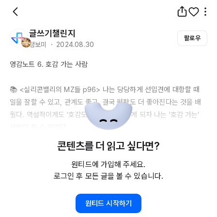
글쓰기챌린지
팔로우
정보미 ・ 2024.08.30
영감노트 6. 호감 가는 사람

📚 <실리콘밸리의 
MZ들
p96
> 나는 당당하게 선입견에 대항할 때 
일을 잘할 수 있고, 관계도 좋고, 결국 평판도 더 좋아진다는 것을 배
웠다. 역설적이게도 '호감도'에 매달리지 않게 되자 나는 '호감 가는' 
사람이 될 수 있었다. 

콘텐츠를 더 읽고 싶다면?
💡 내 삶에 적용해보기

원티드에 가입해 주세요.
타인의 기대나 평가에 얽매이지 않고 내 생각을 솔직하게 표현하는 것
로그인 후 모든 글을 볼 수 있습니다.
이 중요하다고 느낍니다. 타인의 호감을 얻기 위해 노력하는 관계는 
'진정한' 관계가 아니라고 생각합니다. 대신, 내가 옳다고 믿는 가치와 
신념을 명확히 하고 이를 지키려 노력하는 것이 오히려 타인에게 진실
원티드 시작하기
된 모습으로 다가가게 하고, 아이러니하게도 '진정한' 관계를 형성할 