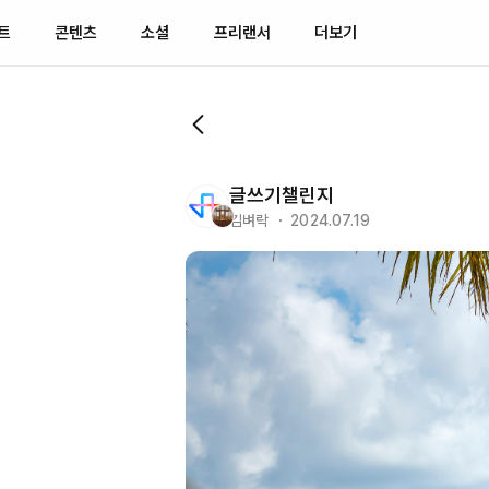
트
콘텐츠
소셜
프리랜서
더보기
글쓰기챌린지
김벼락 ・ 2024.07.19