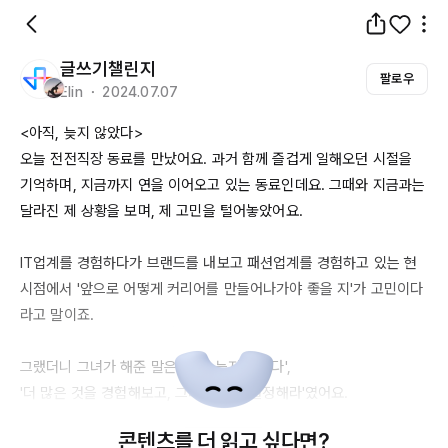
글쓰기챌린지
팔로우
Elin ・ 2024.07.07
<아직, 늦지 않았다>

오늘 전전직장 동료를 만났어요. 과거 함께 즐겁게 일해오던 시절을 
기억하며, 지금까지 연을 이어오고 있는 동료인데요. 그때와 지금과는 
달라진 제 상황을 보며, 제 고민을 털어놓았어요. 

IT업계를
 경험하다가 브랜드를 내보고 패션업계를 경험하고 있는 현 
시점에서 '앞으로 어떻게 커리어를 만들어나가야 좋을 지'가 고민이다
라고 말이죠. 

그랬더니 그녀가 해준 말은 '아직 늦지 않았다', 

'더 많은 것을 경험해보고, 그러고 나서 결정해라'였어요. 

그녀의 회사에는 
39세
 혹은 
34세인
 분들도 인턴으로 들어온다고 하
콘텐츠를 더 읽고 싶다면?
더라고요. 이제는 취업하는 나이도 늦어지고, 직무전환을 뒤늦게 하는 