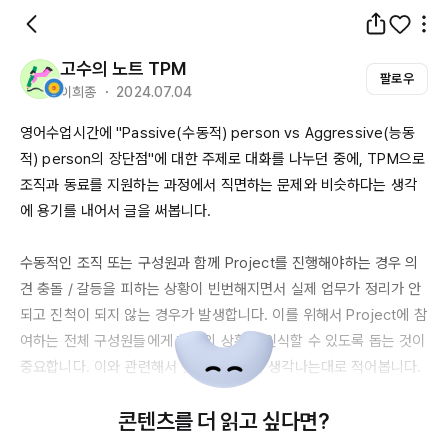
고수의 노트 TPM
팔로우
이희종 ・ 2024.07.04
영어수업시간에 "
Passive(수동적)
person
 vs 
Aggressive(능동
적)
person의
 장단점"에 대한 주제로 대화를 나누던 중에, 
TPM으로
조직과 동료를 지원하는 과정에서 직면하는 문제와 비슷하다는 생각
에 용기를 내어서 글을 써봅니다.

수동적인 조직 또는 구성원과 함께 
Project를
 진행해야하는 경우 의
견 충돌 / 갈등을 피하는 상황이 빈번해지면서 실제 업무가 정리가 안
되고 진척이 되지 않는 경우가 발생합니다. 이를 위해서 
Project에
 참
여하는 전체 구성원들에게 현재의 상황을 인식할 수 있도록 돕는 것이 
중요합니다. 이와 관련해서 몇가지 사항을 생각나는대로 적어봅니다.

콘텐츠를 더 읽고 싶다면?
1. 투명하고 명확한 소통이 필요합니다.

프로젝트 목표, 진행 상황, 예상되는 어려움 등을 투명하게 공유하고, 