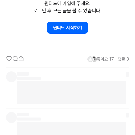
원티드에 가입해 주세요.
정기적인 회의를 통해 지속적으로 소통합니다. 

로그인 후 모든 글을 볼 수 있습니다.
핵심 의사 결정 과정을 명확하게 제시하고, 모든 구성원의 의견을 적
극적으로 수렴합니다.

원티드 시작하기
오해를 방지하기 위해 명확하고 구체적인 언어를 사용하며, 비언어적 
소통 신호에도 주의를 기울입니다.

2. 적극적인 참여 유도가 필요합니다.

좋아요
17
・
댓글
3
수동적인 구성원들에게 개별 면담을 통해 의견을 청취하고, 프로젝트
에 대한 참여를 독려합니다.

소규모 그룹 회의, 브레인스토밍 세션 등 다양한 참여 방식을 활용하
여 적극적인 의견 제시를 유도합니다.

명확한 역할과 책임을 부여하고, 성과를 인정하며 긍정적인 피드백을 
제공합니다.

3. 상호 존중과 신뢰 구축이 필수입니다.

서로 다른 의견을 존중하고, 열린 마음으로 소통하는 분위기를 조성합
니다.
