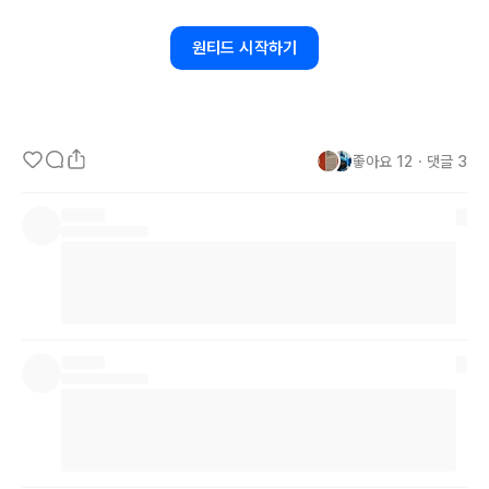
때문에 인턴으로 경력부터 쌓으면서 나아가자는 내 전략은 실패로 생
각해야할 것 같다. 인턴이 금턴이라던데, 빛이 바래버린 나이 덕분에 
원티드 시작하기
더욱이 고배를 마셔야 했다.

자기소개서가 문제일까, 이력서가 문제일까 문을 두들겨보지만...

스타트업부터 중견 혹은 대기업까지 정말 쉽지 않은 것 같다.

좋아요
12
・
댓글
3
Causal
Inference와
XAI라는
 도메인에서 제 강점이 있겠지만, 대다
수의 
JD에서는
 하둡시스템과 구축, 
SQL과
 BI 등 혹은 
Engineering
측면 아니면 
LLM과
 CV 쪽이 요구되어졌다.

데이콘을 통해 ML 기법들을 직접 구현하고, 여러 문서들을 통해 기초
를 쌓으며 정말 도메인이 다르구나를 많이 느꼈다. 그러던 중 구글 머
신러닝 개발자 부트캠프 
5기에
 합격 소식을 듣게 되었다. 이제는 
DL
을
 공부하면서 다양한 도메인에서 온 사람들을 지켜볼 수 있게 되었는
데, 그냥 발을 걸쳐놓았다 생각했던 것이 아예 다른 차원의 문이 아니
였나 생각이 든다.
