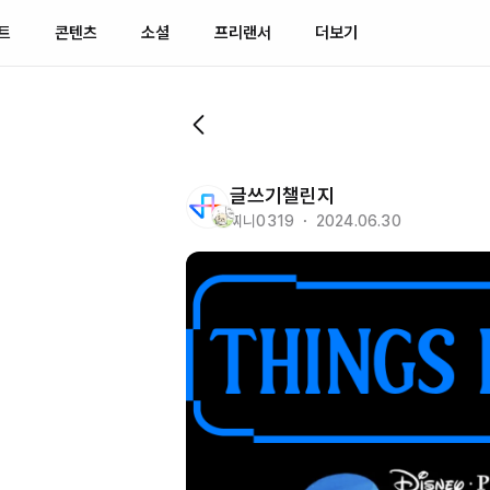
트
콘텐츠
소셜
프리랜서
더보기
글쓰기챌린지
찌니0319 ・ 2024.06.30