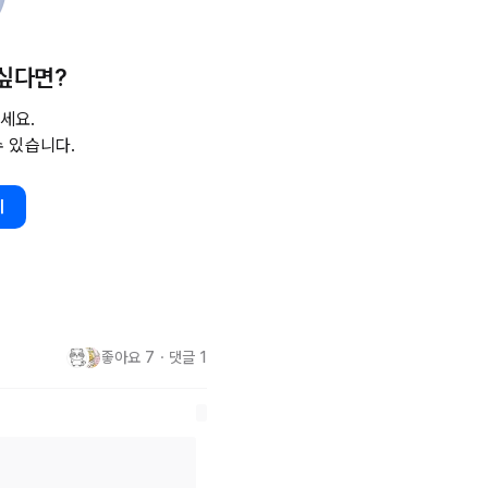
사이드 아웃 소울 등의 영화를 재밌
 싶다면?
메이션 스튜디오 
CCO인
 피트 닥
죠…(어느 순간 나 저 사람 좋아
세요.
수 있습니다.
 동화라고 느껴졌어요. 아이들도 
기
깃은 어른이라고 느껴졌거든요.

은 애니메이션일 거예요.

로 일하던 ‘조 가드너’는 꿈에 
좋아요
7
・
댓글
1
그날, 예기치 못한 사고로 영혼
전 영혼들이 멘토와 함께 자신의 관
기 전 세상’ 조’는 그곳에서 유
가 된다. 링컨, 간디, 테레사 수녀
면 ‘
22’의
 지구 통행증이 필요한 