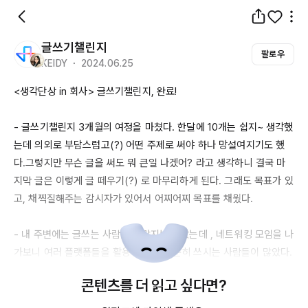
글쓰기챌린지
팔로우
KEIDY ・ 2024.06.25
<생각단상 in 회사> 글쓰기챌린지, 완료!

- 글쓰기챌린지 
3개월의
 여정을 마쳤다. 한달에 
10개는
 쉽지~ 생각했
는데 의외로 부담스럽고(?) 어떤 주제로 써야 하나 망설여지기도 했
다.그렇지만 무슨 글을 써도 뭐 큰일 나겠어? 라고 생각하니 결국 마
지막 글은 이렇게 글 떼우기(?) 로 마무리하게 된다. 그래도 목표가 있
고, 채찍질해주는 감시자가 있어서 어찌어찌 목표를 채웠다.

- 내 주변에는 글쓰는 사람들이 많지는 않았는데 , 네트워킹 모임을 나
가보니 여러 플랫폼들을 활용해 글을 꾸준히 쓰시는 사람들이 많았다. 
플랫폼마다 어울리는 글들을 따로따로 쓰고 싶었는데 생각보다 글쓰
콘텐츠를 더 읽고 싶다면?
기에 품이 들다 보니 그렇게까진 못 하고 있고, 우선은 접점을 늘려가
고 플랫폼 안에서 소소하게 소통을 시작해 보는 것을 작은 목표로 삼