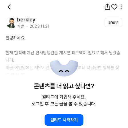
berkley
팔로우
개발 ・ 2023.11.21
안녕하세요.

현재 현직에 계신 인사담당관들 계시면 피드백이 필요로 해서 남겼습
니다.

지금 이번달에는 계약기간 만료되고 다음달부터 다닐만한 업체를 찾
고 있습니다.

제가 최근 경력으로는 프리랜서로 경력으로 가지고 있는데 매번 계약 
콘텐츠를 더 읽고 싶다면?
따내는 것도 일이고 이에 지쳐 현재는 프리랜서 그만하고 정규직으로 
원티드에 가입해 주세요.
다시 입사를 하고 싶은 상태입니다

로그인 후 모든 글을 볼 수 있습니다.
저는 개발자이며, 개발 실력은 연차에 비해서 뒤쳐지지 않는 편이지
만, 인사담당관 입장에서 지원자가 프리랜서에서 정규직으로 전환 하
고자 하실 때의 대한 바라보는 관점이 무엇이며, 반응에 대해서 궁금
원티드 시작하기
한데 현직자 인사담당자분께서 피드백 주신다면 감사하겠습니다.