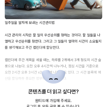
일주일을 알차게 보내는 시간관리법

시간 관리의 시작은 할 일의 우선순위를 정하는 것이다. 할 일들을 나
열하고 우선순위를 정한다. 그리고 그 일들이 얼마의 시간이 소요될지
를 생각해보고 주간 캘린더에 할당한다.

캘린더에 주간 계획을 세울 때는, 하루를 
2개에서
 3개 정도의 시간 슬
롯으로 나눈다. 오전 오후 
4시간씩
 나누거나, 점심 시간을 기준으로 
오전 
2시간
 오후 
3시간
 x2 이렇게 나눌 수도 있다. 그 시간 블록에 예
산을 할당하듯 중요한 업무부터 채워 넣는다. 

콘텐츠를 더 읽고 싶다면?
시간을 예산처럼 계획한다면 하루 중에 
70%
 정도를 일에 집중하는 
시간으로 잡고, 나머지 시간은 쉬거나 공부를 하거나 버퍼로 사용하는 
원티드에 가입해 주세요.
것도 괜찮다. 

로그인 후 모든 글을 볼 수 있습니다.