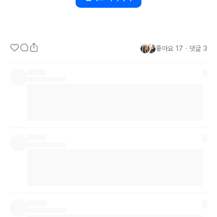
TMI고
 어쩌면 무식한 방법이기도 하지만, 혹시 누군가에겐 도움이 될
까 해서 공유해본다. 공부는 엉덩이로 한다는 말도 있지만, 일도 투입
하는 시간이 영향을 미칠 수 밖에 없다. 
좋아요
17
・
댓글
3