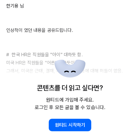
한기용 님

인상적이 였던 내용을 공유드립니다.

#  한국 
HR은
 직원들을 "아이" 대하듯 함.

미국 
HR은
 직원들을 "어른" 대하듯이 한다.

그래서, 미국은 근태, 결재, 지출, 출장 등등에 대해 허들이 없음.

콘텐츠를 더 읽고 싶다면?
원티드에 가입해 주세요.
# 야후 첫매니저 시절 (용동: 중국계 미국인)에게 배웠던 내용

로그인 후 모든 글을 볼 수 있습니다.
 1. 옳은 결정보다는 명확한 결정을 하세요.

   - 명확히 결정하고 실행하다가 잘못이 있으면 실수를 인정하고 이야
원티드 시작하기
기해야 함.

   - 이럴때 팀원들과 더 신뢰가 생기는 것 같았다.
