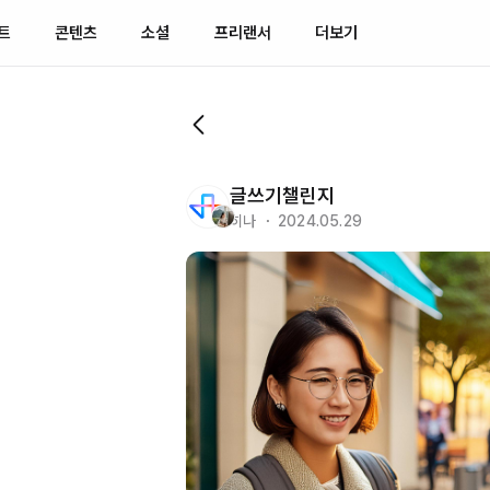
트
콘텐츠
소셜
프리랜서
더보기
글쓰기챌린지
히나 ・ 2024.05.29