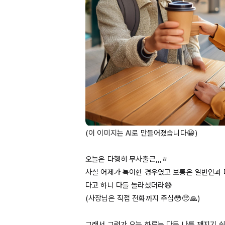
(이 이미지는 
AI로
 만들어졌습니다😀)

오늘은 다행히 무사출근,,,ㅎ

사실 어제가 특이한 경우였고 보통은 일반인과
다고 하니 다들 놀라셨더라😅

(사장님은 직접 전화까지 주심😳🥺🙏)

그래서 그런가 오늘 하루는 다들 나를 깨지기 쉬운